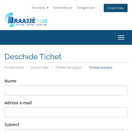
Română
Autentificare
Înregistrare
Coșul meu
Navig
Deschide Tichet
Portal clienți
Contul meu
Tichete de suport
Trimite tichetul
Nume
Adresa e-mail
Subiect