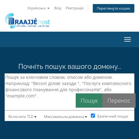
Українська
Вхід
Реєстрація
Переглянути кошик
Пере
Почніть пошук вашого домену...
Безпечний пошук
Включити TLD
Максимальна довжина