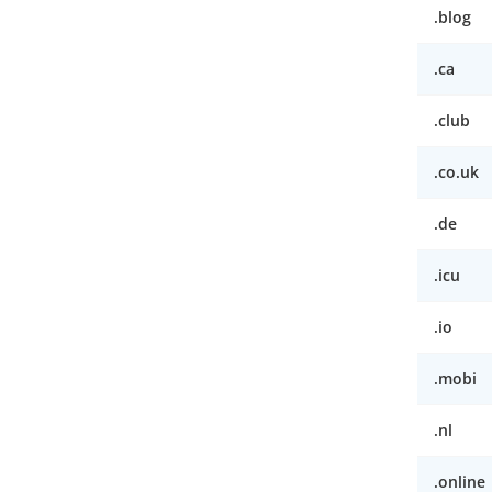
.blog
.ca
.club
.co.uk
.de
.icu
.io
.mobi
.nl
.online