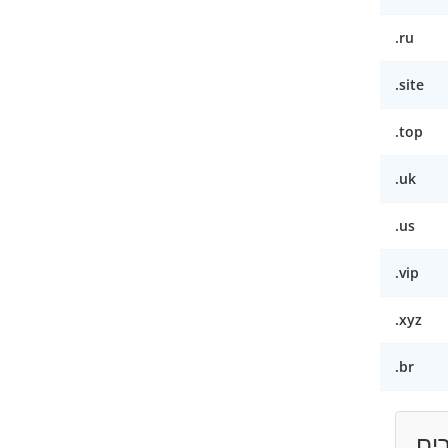
.ru
.site
.top
.uk
.us
.vip
.xyz
.br
ים