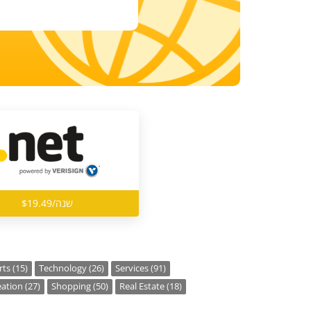
$19.49/שנה
ts (15)
Technology (26)
Services (91)
ation (27)
Shopping (50)
Real Estate (18)