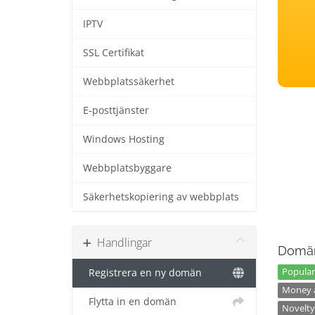
IPTV
SSL Certifikat
Webbplatssäkerhet
E-posttjänster
Windows Hosting
Webbplatsbyggare
Säkerhetskopiering av webbplats
Handlingar
Domän
Popular
Registrera en ny domän
Money a
Flytta in en domän
Novelty