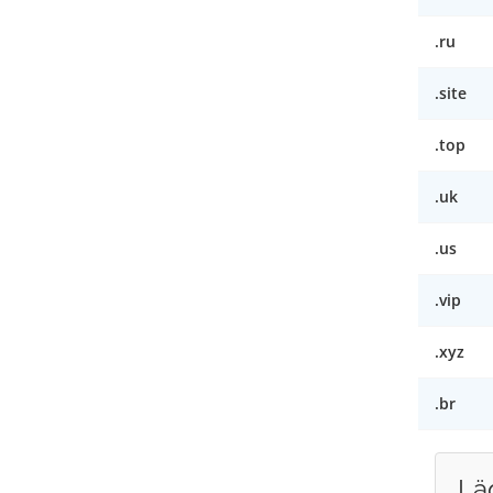
.ru
.site
.top
.uk
.us
.vip
.xyz
.br
Läg