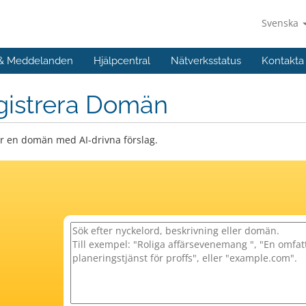
Svenska
 & Meddelanden
Hjälpcentral
Nätverksstatus
Kontakta
gistrera Domän
er en domän med AI-drivna förslag.