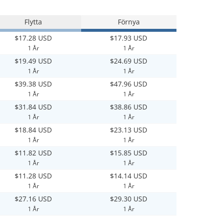
Flytta
Förnya
$17.28 USD
$17.93 USD
1 År
1 År
$19.49 USD
$24.69 USD
1 År
1 År
$39.38 USD
$47.96 USD
1 År
1 År
$31.84 USD
$38.86 USD
1 År
1 År
$18.84 USD
$23.13 USD
1 År
1 År
$11.82 USD
$15.85 USD
1 År
1 År
$11.28 USD
$14.14 USD
1 År
1 År
$27.16 USD
$29.30 USD
1 År
1 År