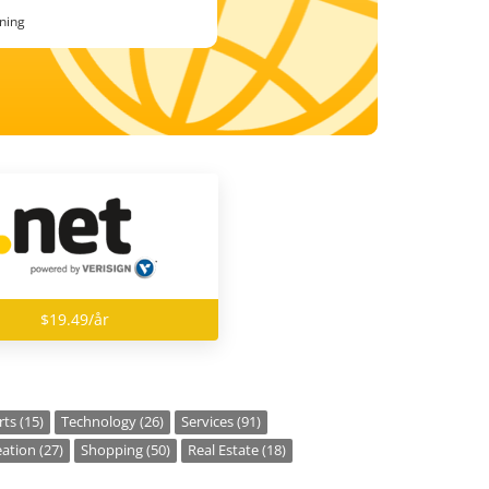
ning
$19.49/år
ts (15)
Technology (26)
Services (91)
ation (27)
Shopping (50)
Real Estate (18)