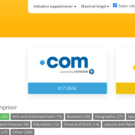
Säker sök
Inkludera toppdomäner
Maximal längd
$17.28/år
priser
 (26)
Arts and Entertainment (15)
Business (30)
Geographic (27)
Spor
nd Finance (18)
Education (12)
Food and Drink (14)
Leisure and Recre
 (27)
Other (206)