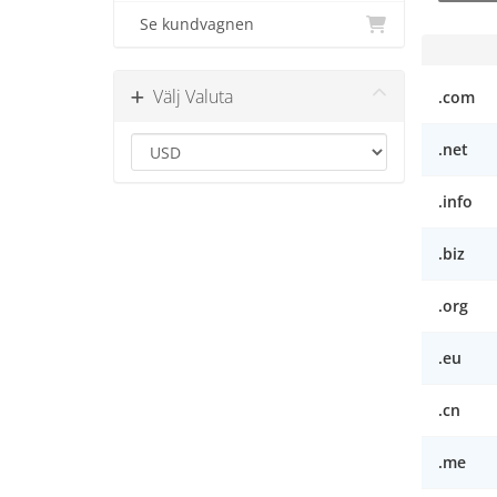
Se kundvagnen
Välj Valuta
.com
.net
.info
.biz
.org
.eu
.cn
.me