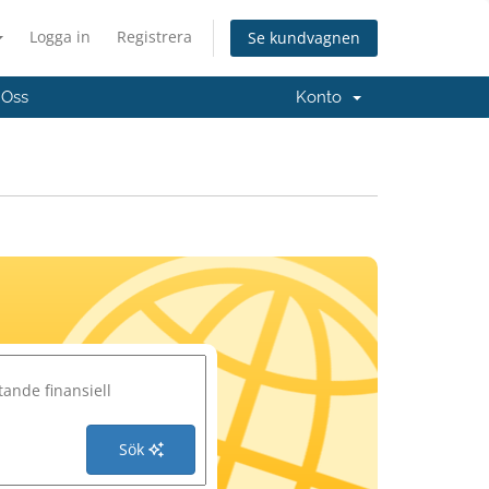
Logga in
Registrera
Se kundvagnen
 Oss
Konto
Sök