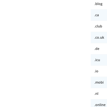
.blog
.ca
.club
.co.uk
.de
.icu
.io
.mobi
.nl
.online