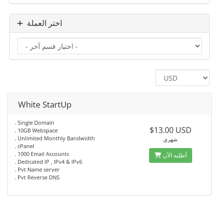
اختر العملة
White StartUp
. Single Domain
$13.00 USD
. 10GB Webspace
. Unlimited Monthly Bandwidth
شهري
. cPanel
. 1000 Email Accounts
أطلبه الآن
. Dedicated IP , IPv4 & IPv6
. Pvt Name server
. Pvt Reverse DNS