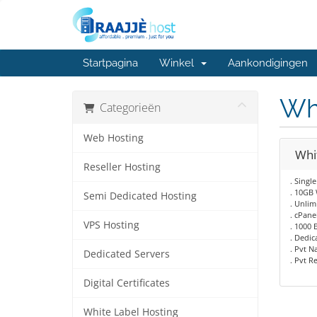
Startpagina
Winkel
Aankondigingen
Wh
Categorieën
Web Hosting
Whi
Reseller Hosting
. Singl
. 10GB
Semi Dedicated Hosting
. Unli
. cPane
VPS Hosting
. 1000 
. Dedic
. Pvt N
Dedicated Servers
. Pvt R
Digital Certificates
White Label Hosting