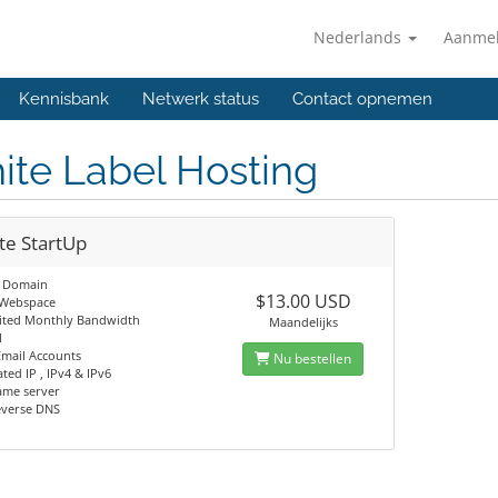
Nederlands
Aanme
Kennisbank
Netwerk status
Contact opnemen
ite Label Hosting
te StartUp
e Domain
$13.00 USD
 Webspace
mited Monthly Bandwidth
Maandelijks
l
Email Accounts
Nu bestellen
ated IP , IPv4 & IPv6
ame server
everse DNS