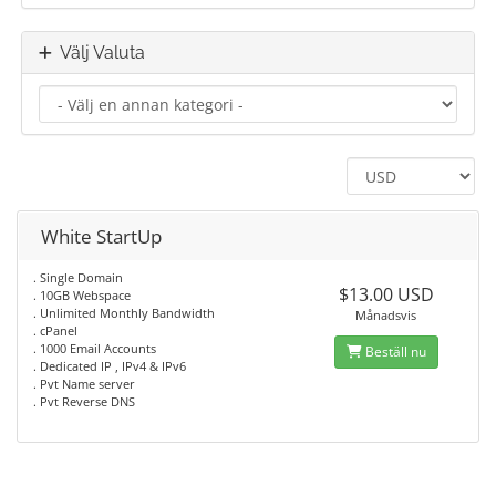
Välj Valuta
White StartUp
. Single Domain
$13.00 USD
. 10GB Webspace
. Unlimited Monthly Bandwidth
Månadsvis
. cPanel
. 1000 Email Accounts
Beställ nu
. Dedicated IP , IPv4 & IPv6
. Pvt Name server
. Pvt Reverse DNS