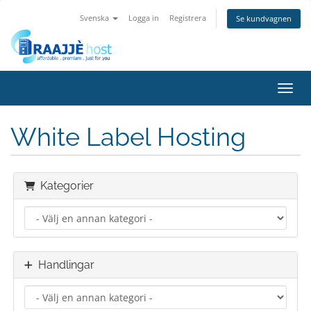
Svenska
Logga in
Registrera
Se kundvagnen
Växla
White Label Hosting
Kategorier
Handlingar