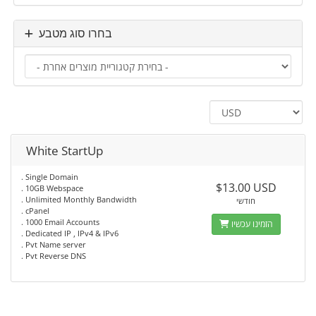
בחרו סוג מטבע
White StartUp
. Single Domain
$13.00 USD
. 10GB Webspace
. Unlimited Monthly Bandwidth
חודשי
. cPanel
. 1000 Email Accounts
הזמינו עכשיו
. Dedicated IP , IPv4 & IPv6
. Pvt Name server
. Pvt Reverse DNS