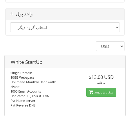
واحد پول
White StartUp
. Single Domain
$13.00 USD
. 10GB Webspace
. Unlimited Monthly Bandwidth
ماهانه
. cPanel
. 1000 Email Accounts
سفارش دهید
. Dedicated IP , IPv4 & IPv6
. Pvt Name server
. Pvt Reverse DNS